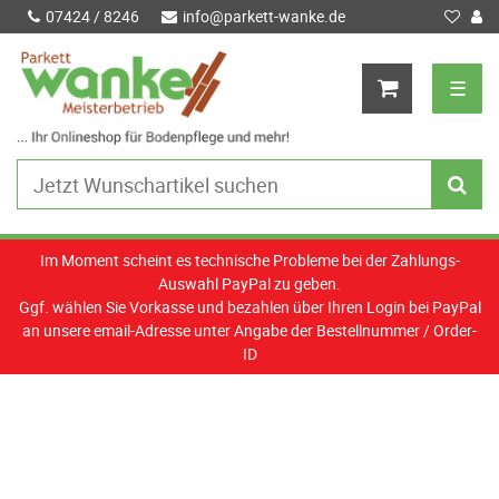
07424 / 8246
info@parkett-wanke.de
☰
Im Moment scheint es technische Probleme bei der Zahlungs-
Auswahl PayPal zu geben.
Ggf. wählen Sie Vorkasse und bezahlen über Ihren Login bei PayPal
an unsere email-Adresse unter Angabe der Bestellnummer / Order-
ID