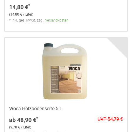
*
14,80 €
(14,80 € / Liter)
* inkl. ges. MwSt. zzgl.
Versandkosten
Woca Holzbodenseife 5 L
*
ab 48,90 €
UVP 54,79 €
(9,78 € / Liter)