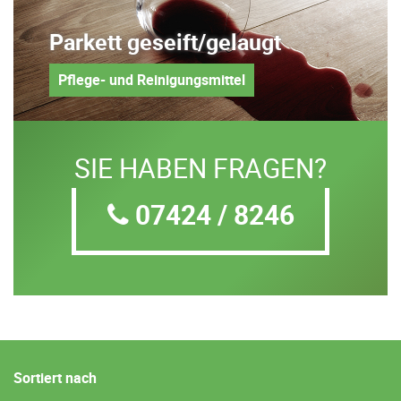
Parkett geseift/gelaugt
Pflege- und Reinigungsmittel
SIE HABEN FRAGEN?
07424 / 8246
Sortiert nach