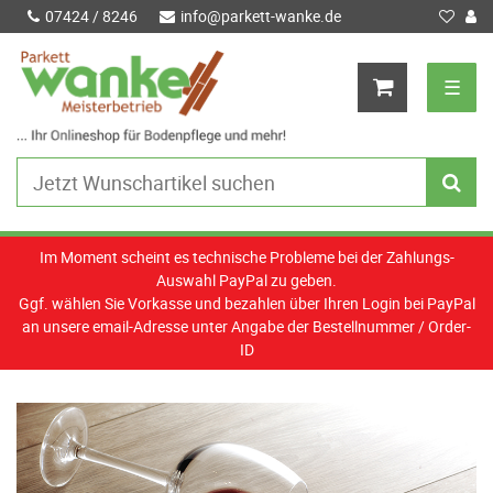
07424 / 8246
info@parkett-wanke.de
☰
Im Moment scheint es technische Probleme bei der Zahlungs-
Auswahl PayPal zu geben.
Ggf. wählen Sie Vorkasse und bezahlen über Ihren Login bei PayPal
an unsere email-Adresse unter Angabe der Bestellnummer / Order-
ID