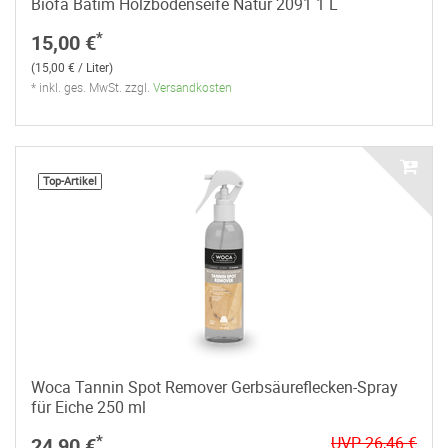
Biofa Batim Holzbodenseife Natur 2091 1 L
*
15,00 €
(15,00 € / Liter)
* inkl. ges. MwSt. zzgl.
Versandkosten
Top-Artikel
Woca Tannin Spot Remover Gerbsäureflecken-Spray
für Eiche 250 ml
*
24,90 €
UVP 26,46 €