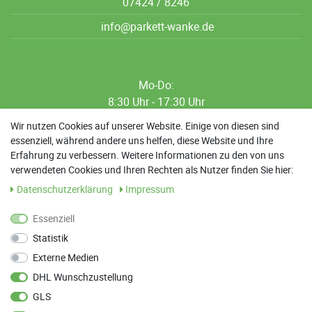
07424 / 8246
info@parkett-wanke.de
Mo-Do:
8:30 Uhr - 17:30 Uhr
8:30 Uhr - 12:00 Uhr
Wir nutzen Cookies auf unserer Website. Einige von diesen sind
essenziell, während andere uns helfen, diese Website und Ihre
13:00 Uhr - 17:30 Uhr
Erfahrung zu verbessern. Weitere Informationen zu den von uns
Sa: 9:00 Uhr - 13:00 Uhr
verwendeten Cookies und Ihren Rechten als Nutzer finden Sie hier:
Daten­schutz­erklärung
Impressum
Weitere Termine nach Absprache möglich
Essenziell
Statistik
ANFAHRT
Externe Medien
Parkett Wanke
DHL Wunschzustellung
Max-Planck-Straße 21
GLS
78549 Spaichingen