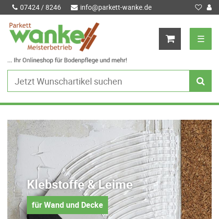
07424 / 8246
info@parkett-wanke.de
☰
Klebstoffe & Leime
für Wand und Decke