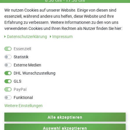
8:30 Uhr - 17:30 Uhr
8:30 Uhr - 12:00 Uhr
Wir nutzen Cookies auf unserer Website. Einige von diesen sind
essenziell, während andere uns helfen, diese Website und Ihre
13:00 Uhr - 17:30 Uhr
Erfahrung zu verbessern. Weitere Informationen zu den von uns
Sa: 9:00 Uhr - 13:00 Uhr
verwendeten Cookies und Ihren Rechten als Nutzer finden Sie hier:
Daten­schutz­erklärung
Impressum
Weitere Termine nach Absprache möglich
Essenziell
Statistik
ANFAHRT
Externe Medien
Parkett Wanke
DHL Wunschzustellung
Max-Planck-Straße 21
GLS
78549 Spaichingen
PayPal
Funktional
Weitere Einstellungen
Zurück zum Anfang
Alle akzeptieren
Auswahl akzeptieren