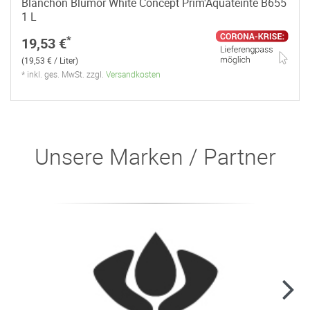
Blanchon Blumor White Concept Prim'Aquateinte B655
1 L
*
19,53 €
(19,53 € / Liter)
* inkl. ges. MwSt. zzgl.
Versandkosten
Unsere Marken / Partner