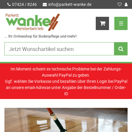
07424 / 8246
info@parkett-wanke.de
☰
Im Moment scheint es technische Probleme bei der Zahlungs-
Auswahl PayPal zu geben.
Ggf. wählen Sie Vorkasse und bezahlen über Ihren Login bei PayPal
an unsere email-Adresse unter Angabe der Bestellnummer / Order-
ID