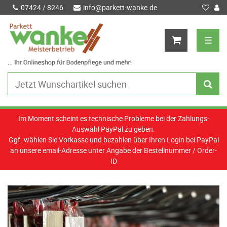
07424 / 8246
info@parkett-wanke.de
☰
Im Moment scheint es technische Probleme bei der Zahlungs-
Auswahl PayPal zu geben.
Ggf. wählen Sie Vorkasse und bezahlen über Ihren Login bei PayPal
an unsere email-Adresse unter Angabe der Bestellnummer / Order-
ID