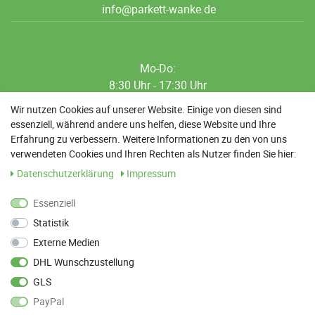
info@parkett-wanke.de
Mo-Do:
8:30 Uhr - 17:30 Uhr
8:30 Uhr - 12:00 Uhr
Wir nutzen Cookies auf unserer Website. Einige von diesen sind
essenziell, während andere uns helfen, diese Website und Ihre
13:00 Uhr - 17:30 Uhr
Erfahrung zu verbessern. Weitere Informationen zu den von uns
Sa: 9:00 Uhr - 13:00 Uhr
verwendeten Cookies und Ihren Rechten als Nutzer finden Sie hier:
Daten­schutz­erklärung
Impressum
Weitere Termine nach Absprache möglich
Essenziell
Statistik
ANFAHRT
Externe Medien
Parkett Wanke
DHL Wunschzustellung
Max-Planck-Straße 21
GLS
78549 Spaichingen
PayPal