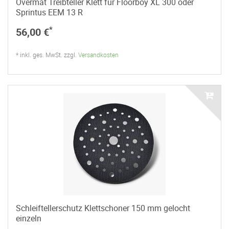
Overmat Treibteller Klett für Floorboy XL 300 oder
Sprintus EEM 13 R
*
56,00 €
* inkl. ges. MwSt. zzgl.
Versandkosten
Schleiftellerschutz Klettschoner 150 mm gelocht
einzeln