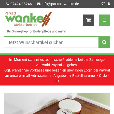
07424 / 8246
info@parkett-wanke.de
☰
Im Moment scheint es technische Probleme bei der Zahlungs-
Auswahl PayPal zu geben.
Ggf. wählen Sie Vorkasse und bezahlen über Ihren Login bei PayPal
an unsere email-Adresse unter Angabe der Bestellnummer / Order-
ID