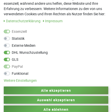
essenziell, während andere uns helfen, diese Website und Ihre
13:00 Uhr - 17:30 Uhr
Erfahrung zu verbessern. Weitere Informationen zu den von uns
Sa: 9:00 Uhr - 13:00 Uhr
verwendeten Cookies und Ihren Rechten als Nutzer finden Sie hier:
Daten­schutz­erklärung
Impressum
Weitere Termine nach Absprache möglich
Essenziell
Statistik
ANFAHRT
Externe Medien
Parkett Wanke
DHL Wunschzustellung
Max-Planck-Straße 21
GLS
78549 Spaichingen
PayPal
Funktional
Weitere Einstellungen
Zurück zum Anfang
Alle akzeptieren
Auswahl akzeptieren
© 2010-2025 by Parkett Wanke
Design by
Alle ablehnen