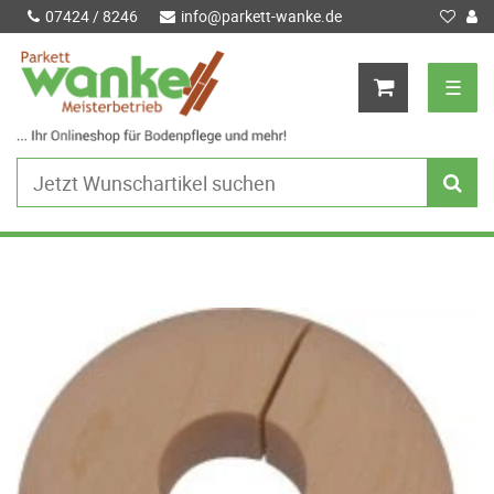
07424 / 8246
info@parkett-wanke.de
☰