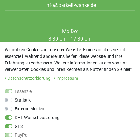
info@parkett-wanke.de
Mo-Do:
8:30 Uhr - 17:30 Uhr
8:30 Uhr - 12:00 Uhr
Wir nutzen Cookies auf unserer Website. Einige von diesen sind
essenziell, während andere uns helfen, diese Website und Ihre
13:00 Uhr - 17:30 Uhr
Erfahrung zu verbessern. Weitere Informationen zu den von uns
Sa: 9:00 Uhr - 13:00 Uhr
verwendeten Cookies und Ihren Rechten als Nutzer finden Sie hier:
Daten­schutz­erklärung
Impressum
Weitere Termine nach Absprache möglich
Essenziell
Statistik
ANFAHRT
Externe Medien
Parkett Wanke
DHL Wunschzustellung
Max-Planck-Straße 21
GLS
78549 Spaichingen
PayPal