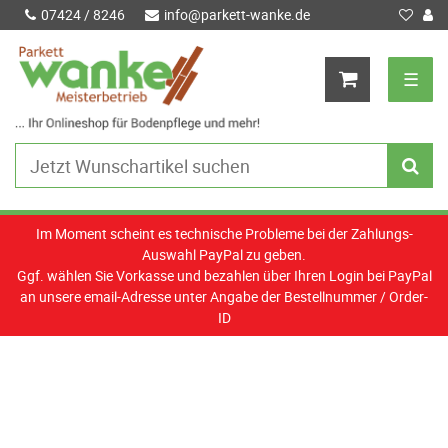
07424 / 8246
info@parkett-wanke.de
☰
Im Moment scheint es technische Probleme bei der Zahlungs-
Auswahl PayPal zu geben.
Ggf. wählen Sie Vorkasse und bezahlen über Ihren Login bei PayPal
an unsere email-Adresse unter Angabe der Bestellnummer / Order-
ID