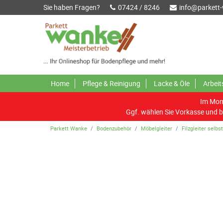
Sie haben Fragen?
07424 / 8246
info@parkett
Home
Pflege & Reinigung
Lacke & Öle
Arbei
Im Mome
Ggf. wählen Sie Vorkasse und b
Parkett Wanke
Bodenzubehör
Möbelgleiter
Filzgleiter selbs