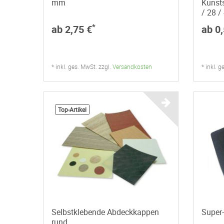
mm
Kunsts
/ 28 
*
ab 2,75 €
ab 0,
* inkl. ges. MwSt. zzgl.
Versandkosten
* inkl. 
Top-Artikel
Selbstklebende Abdeckkappen
Super
rund