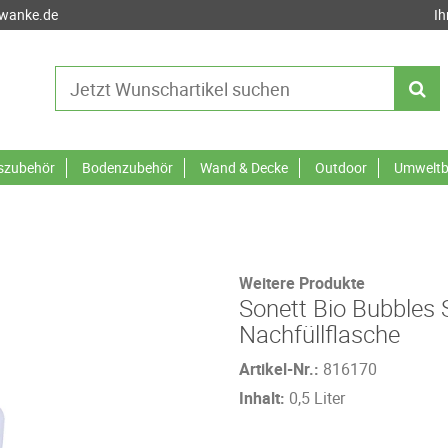
-wanke.de
Ih
tszubehör
Bodenzubehör
Wand & Decke
Outdoor
Umweltb
Weitere Produkte
Sonett Bio Bubbles 
Nachfüllflasche
Artikel-Nr.:
816170
Inhalt:
0,5 Liter