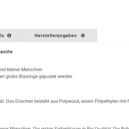
ls
Herstellerangaben
lasche
 und kleiner Menschen
den große Blasringe gepustet werden
ität. Das Döschen besteht aus Polywood, einem Polyethylen mit
einer Menschen. Die ersten Seifenblasen in Bio-Qualität. Die Bu