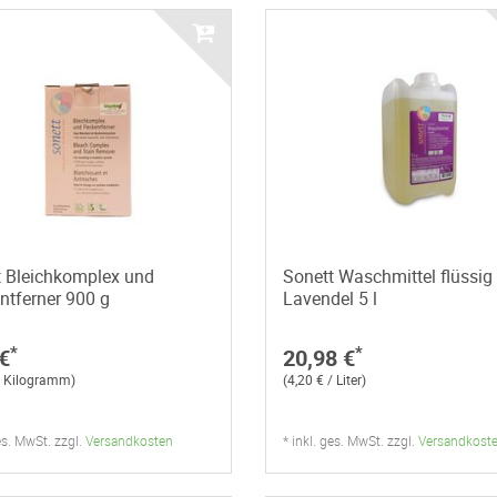
t Bleichkomplex und
Sonett Waschmittel flüssig
ntferner 900 g
Lavendel 5 l
*
*
€
20,98 €
 / Kilogramm)
(4,20 € / Liter)
ges. MwSt. zzgl.
Versandkosten
* inkl. ges. MwSt. zzgl.
Versandkost