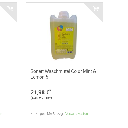
Sonett Waschmittel Color Mint &
Lemon 5 l
*
21,98 €
(4,40 € / Liter)
en
* inkl. ges. MwSt. zzgl.
Versandkosten