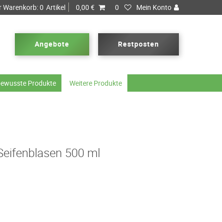
r Warenkorb:
0
Artikel
0,00 €
0
Mein Konto
Angebote
Restposten
ewusste Produkte
Weitere Produkte
Seifenblasen 500 ml