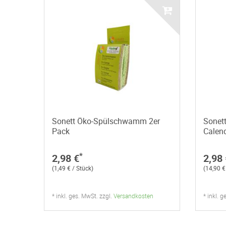
Sonett Öko-Spülschwamm 2er
Sonet
Pack
Calen
*
2,98 €
2,98 
(1,49 € / Stück)
(14,90 € 
* inkl. ges. MwSt. zzgl.
Versandkosten
* inkl. 