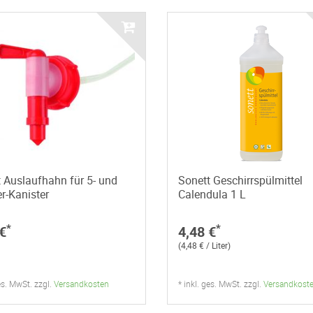
 Auslaufhahn für 5- und
Sonett Geschirrspülmittel
er-Kanister
Calendula 1 L
*
*
€
4,48 €
(4,48 € / Liter)
ges. MwSt. zzgl.
Versandkosten
* inkl. ges. MwSt. zzgl.
Versandkost