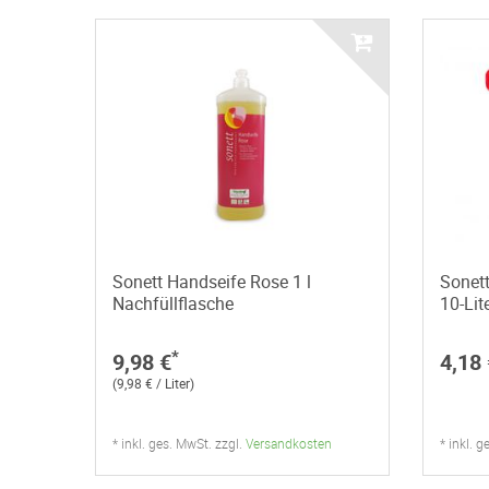
Sonett Handseife Rose 1 l
Sonett
Nachfüllflasche
10-Lit
*
9,98 €
4,18 
(9,98 € / Liter)
* inkl. ges. MwSt. zzgl.
Versandkosten
* inkl. 