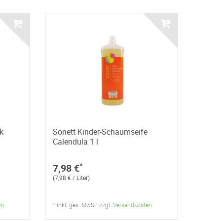
k
Sonett Kinder-Schaumseife
Calendula 1 l
*
7,98 €
(7,98 € / Liter)
en
* inkl. ges. MwSt. zzgl.
Versandkosten