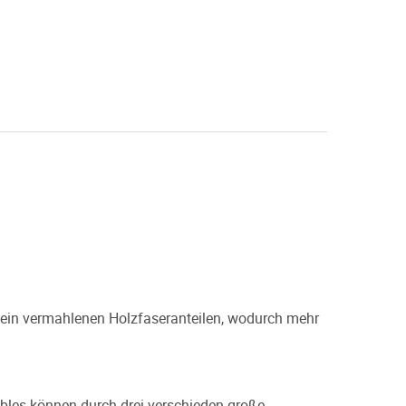
 fein vermahlenen Holzfaseranteilen, wodurch mehr
bbles können durch drei verschieden große