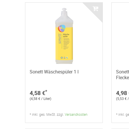
Sonett Wäschespüler 1 l
Sonet
Flecke
*
4,58 €
4,98 
(4,58 € / Liter)
(5,53 €
* inkl. ges. MwSt. zzgl.
Versandkosten
* inkl. 