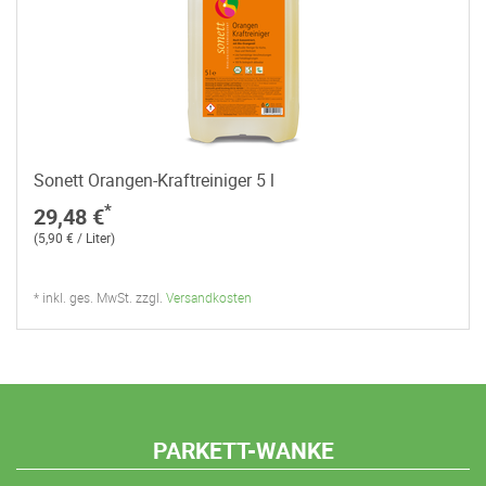
Sonett Orangen-Kraftreiniger 5 l
*
29,48 €
(5,90 € / Liter)
* inkl. ges. MwSt. zzgl.
Versandkosten
PARKETT-WANKE