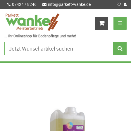
07424 / 8246
info@parkett-wanke.de
☰