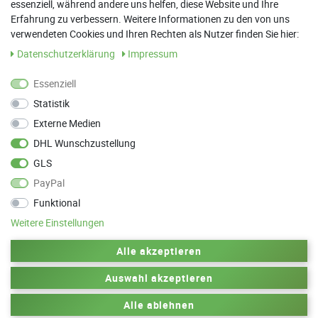
essenziell, während andere uns helfen, diese Website und Ihre
13:00 Uhr - 17:30 Uhr
Erfahrung zu verbessern. Weitere Informationen zu den von uns
Sa: 9:00 Uhr - 13:00 Uhr
verwendeten Cookies und Ihren Rechten als Nutzer finden Sie hier:
Daten­schutz­erklärung
Impressum
Weitere Termine nach Absprache möglich
Essenziell
Statistik
ANFAHRT
Externe Medien
Parkett Wanke
DHL Wunschzustellung
Max-Planck-Straße 21
GLS
78549 Spaichingen
PayPal
Funktional
Weitere Einstellungen
Zurück zum Anfang
Alle akzeptieren
Auswahl akzeptieren
© 2010-2025 by Parkett Wanke
Design by
Alle ablehnen