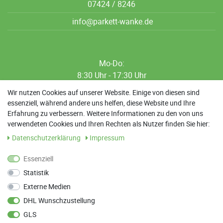
07424 / 8246
info@parkett-wanke.de
Mo-Do:
8:30 Uhr - 17:30 Uhr
8:30 Uhr - 12:00 Uhr
Wir nutzen Cookies auf unserer Website. Einige von diesen sind
essenziell, während andere uns helfen, diese Website und Ihre
13:00 Uhr - 17:30 Uhr
Erfahrung zu verbessern. Weitere Informationen zu den von uns
Sa: 9:00 Uhr - 13:00 Uhr
verwendeten Cookies und Ihren Rechten als Nutzer finden Sie hier:
Daten­schutz­erklärung
Impressum
Weitere Termine nach Absprache möglich
Essenziell
Statistik
ANFAHRT
Externe Medien
Parkett Wanke
DHL Wunschzustellung
Max-Planck-Straße 21
GLS