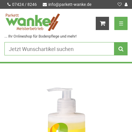
07424 / 8246
info@parkett-wanke.de
☰