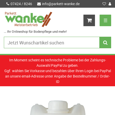
07424 / 8246
info@parkett-wanke.de
☰
Im Moment scheint es technische Probleme bei der Zahlungs-
Auswahl PayPal zu geben.
Ggf. wählen Sie Vorkasse und bezahlen über Ihren Login bei PayPal
an unsere email-Adresse unter Angabe der Bestellnummer / Order-
ID