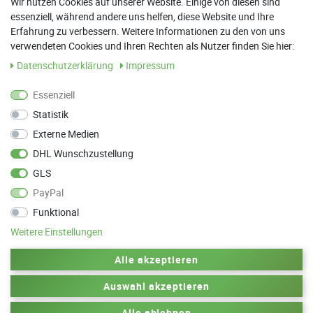
Wir nutzen Cookies auf unserer Website. Einige von diesen sind
essenziell, während andere uns helfen, diese Website und Ihre
13:00 Uhr - 17:30 Uhr
Erfahrung zu verbessern. Weitere Informationen zu den von uns
Sa: 9:00 Uhr - 13:00 Uhr
verwendeten Cookies und Ihren Rechten als Nutzer finden Sie hier:
Daten­schutz­erklärung
Impressum
Weitere Termine nach Absprache möglich
Essenziell
Statistik
ANFAHRT
Externe Medien
Parkett Wanke
DHL Wunschzustellung
Max-Planck-Straße 21
GLS
78549 Spaichingen
PayPal
Funktional
Weitere Einstellungen
Zurück zum Anfang
Alle akzeptieren
Auswahl akzeptieren
© 2010-2025 by Parkett Wanke
Design by
Alle ablehnen