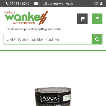
07424 / 8246
info@parkett-wanke.de
☰