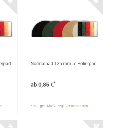
erpad
Normalpad 125 mm 5" Polierpad
*
ab 0,85 €
en
* inkl. ges. MwSt. zzgl.
Versandkosten