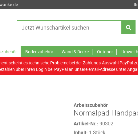
-wanke.de
Ih
tszubehör
Bodenzubehör
Wand & Decke
Outdoor
Umweltb
nt scheint es technische Probleme bei der Zahlungs-Auswahl PayPal z
ezahlen über Ihren Login bei PayPal an unsere email-Adresse unter Anga
Arbeitszubehör
Normalpad Handpa
Artikel-Nr.:
90302
Inhalt:
1 Stück