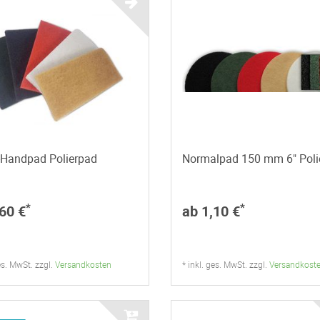
-Handpad Polierpad
Normalpad 150 mm 6" Poli
*
*
60 €
ab 1,10 €
ges. MwSt. zzgl.
Versandkosten
* inkl. ges. MwSt. zzgl.
Versandkost