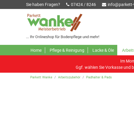
Sie haben Fragen?
07424 / 8246
info@parkett
Home
Pflege & Reinigung
Lacke & Öle
Arbei
Im Mome
Ggf. wählen Sie Vorkasse und b
Parkett Wanke
Arbeitszubehör
Padhalter & Pads