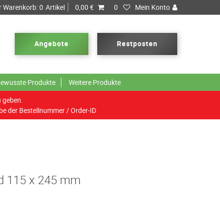
r Warenkorb:
0
Artikel
0,00 €
0
Mein Konto
Angebote
Restposten
ewusste Produkte
Weitere Produkte
u geben.
be der Bestellnummer / Order-ID
d 115 x 245 mm