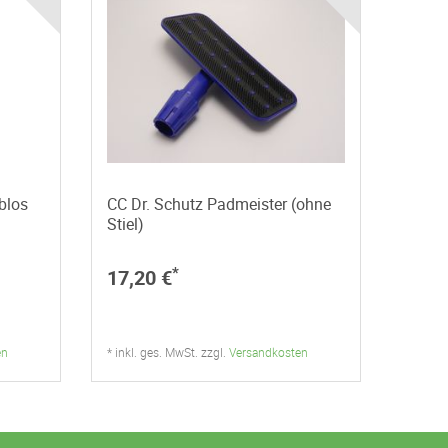
blos
CC Dr. Schutz Padmeister (ohne
Stiel)
*
17,20 €
en
* inkl. ges. MwSt. zzgl.
Versandkosten