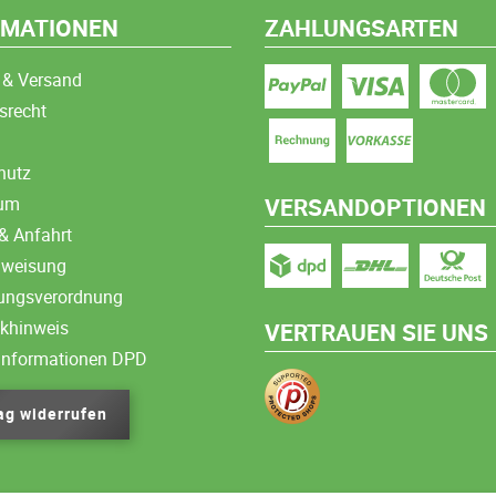
RMATIONEN
ZAHLUNGSARTEN
 & Versand
srecht
hutz
sum
VERSANDOPTIONEN
& Anfahrt
nweisung
ungsverordnung
ikhinweis
VERTRAUEN SIE UNS
informationen DPD
ag widerrufen