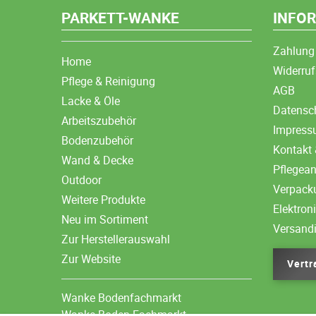
PARKETT-WANKE
INFO
Zahlung
Home
Widerruf
Pflege & Reinigung
AGB
Lacke & Öle
Datensc
Arbeitszubehör
Impres
Bodenzubehör
Kontakt 
Wand & Decke
Pflegea
Outdoor
Verpack
Weitere Produkte
Elektron
Neu im Sortiment
Versand
Zur Herstellerauswahl
Zur Website
Vertr
Wanke Bodenfachmarkt
Wanke Boden-Fachmarkt