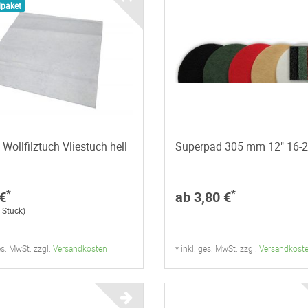
lpaket
 Wollfilztuch Vliestuch hell
Superpad 305 mm 12" 16-
*
*
€
ab 3,80 €
/ Stück)
ges. MwSt. zzgl.
Versandkosten
* inkl. ges. MwSt. zzgl.
Versandkost