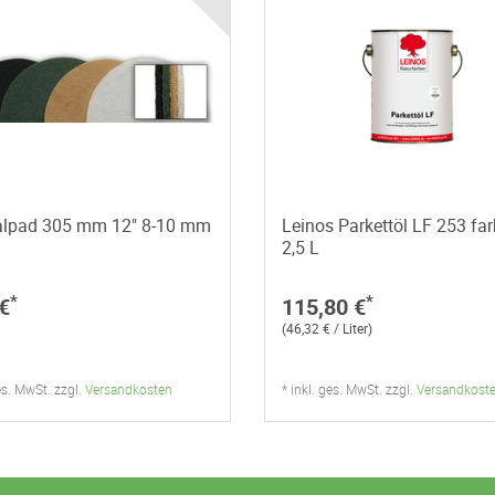
lpad 305 mm 12" 8-10 mm
Leinos Parkettöl LF 253 far
2,5 L
*
*
€
115,80 €
(46,32 € / Liter)
ges. MwSt. zzgl.
Versandkosten
* inkl. ges. MwSt. zzgl.
Versandkost