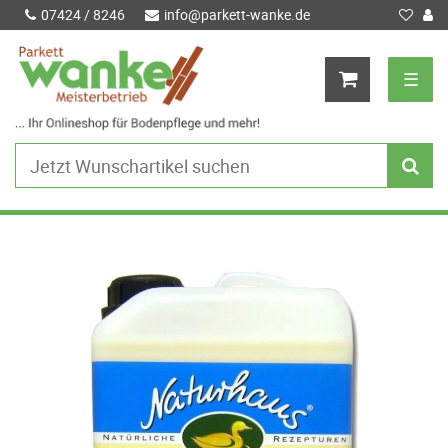
07424 / 8246
info@parkett-wanke.de
☰