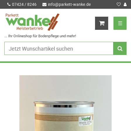
07424 / 8246
info@parkett-wanke.de
☰