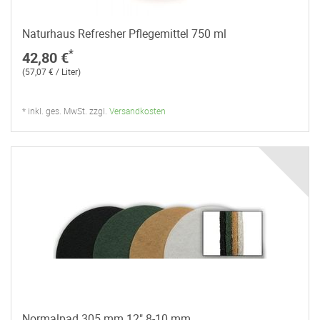
Naturhaus Refresher Pflegemittel 750 ml
*
42,80 €
(57,07 € / Liter)
* inkl. ges. MwSt. zzgl.
Versandkosten
Normalpad 305 mm 12" 8-10 mm