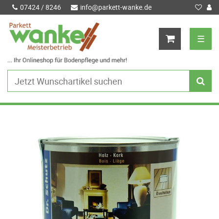
07424 / 8246
info@parkett-wanke.de
☰