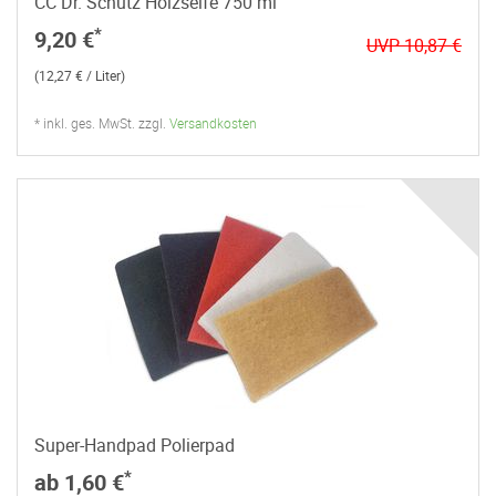
CC Dr. Schutz Holzseife 750 ml
*
9,20 €
UVP 10,87 €
(12,27 € / Liter)
* inkl. ges. MwSt. zzgl.
Versandkosten
Super-Handpad Polierpad
*
ab 1,60 €