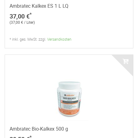
Ambratec Kalkex ES 1 L LQ
*
37,00 €
(37,00 € / Liter)
* inkl. ges. MwSt. zzgl.
Versandkosten
Ambratec Bio-Kalkex 500 g
*