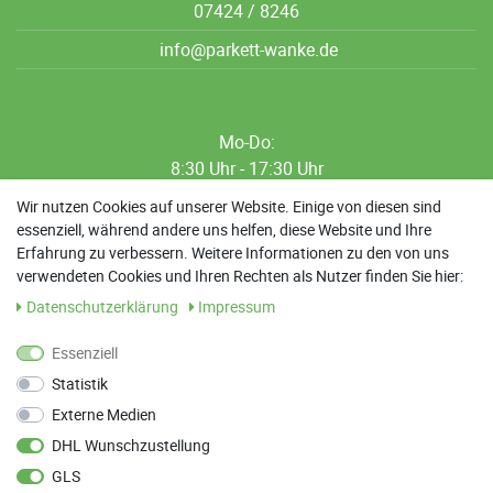
07424 / 8246
info@parkett-wanke.de
Mo-Do:
8:30 Uhr - 17:30 Uhr
8:30 Uhr - 12:00 Uhr
Wir nutzen Cookies auf unserer Website. Einige von diesen sind
essenziell, während andere uns helfen, diese Website und Ihre
13:00 Uhr - 17:30 Uhr
Erfahrung zu verbessern. Weitere Informationen zu den von uns
Sa: 9:00 Uhr - 13:00 Uhr
verwendeten Cookies und Ihren Rechten als Nutzer finden Sie hier:
Daten­schutz­erklärung
Impressum
Weitere Termine nach Absprache möglich
Essenziell
Statistik
ANFAHRT
Externe Medien
Parkett Wanke
DHL Wunschzustellung
Max-Planck-Straße 21
GLS