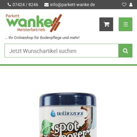
07424 / 8246
info@parkett-wanke.de
☰