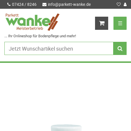
07424 / 8246
info@parkett-wanke.de
☰