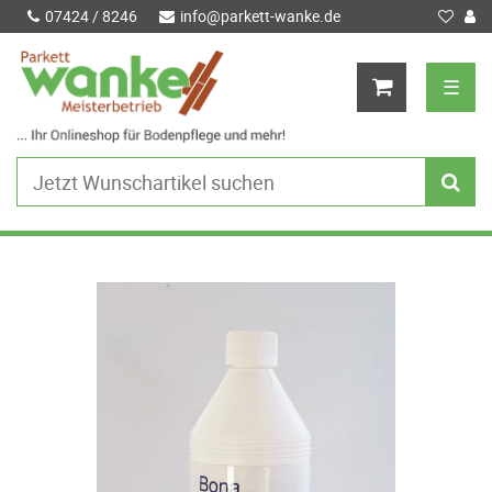
07424 / 8246
info@parkett-wanke.de
☰