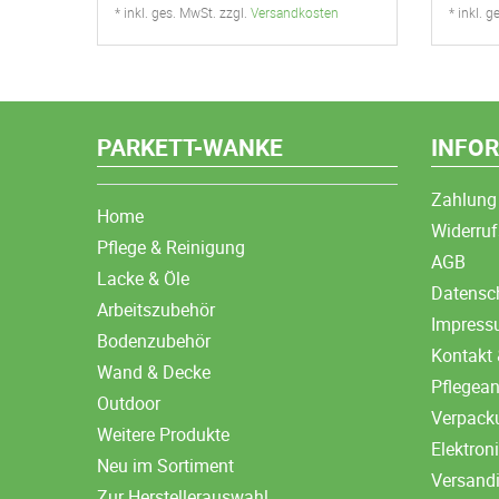
* inkl. ges. MwSt. zzgl.
Versandkosten
* inkl. 
PARKETT-WANKE
INFO
Zahlung
Home
Widerruf
Pflege & Reinigung
AGB
Lacke & Öle
Datensc
Arbeitszubehör
Impres
Bodenzubehör
Kontakt 
Wand & Decke
Pflegea
Outdoor
Verpack
Weitere Produkte
Elektron
Neu im Sortiment
Versand
Zur Herstellerauswahl