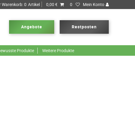
r Warenkorb:
0
Artikel
0,00 €
0
Mein Konto
Angebote
Restposten
ewusste Produkte
Weitere Produkte