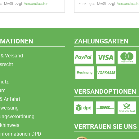
ges. MwSt. zzgl.
Versandkosten
* inkl. ges. MwSt. zzgl.
Versandkost
RMATIONEN
ZAHLUNGSARTEN
 & Versand
srecht
hutz
sum
VERSANDOPTIONEN
& Anfahrt
nweisung
ungsverordnung
ikhinweis
VERTRAUEN SIE UNS
informationen DPD