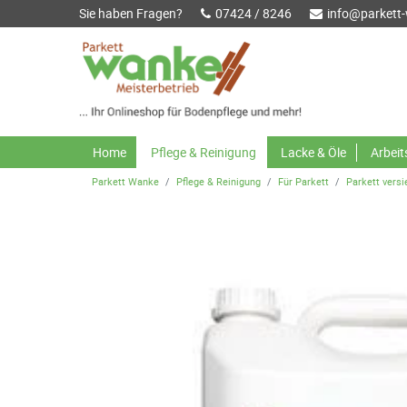
Sie haben Fragen?
07424 / 8246
info@parkett
Home
Pflege & Reinigung
Lacke & Öle
Arbei
Parkett Wanke
Pflege & Reinigung
Für Parkett
Parkett versi