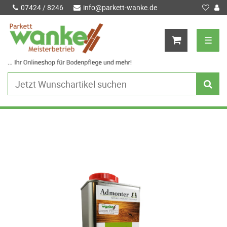
07424 / 8246
info@parkett-wanke.de
☰