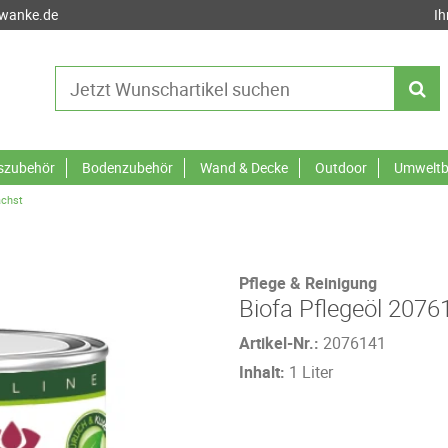
-wanke.de
Ih
tszubehör
Bodenzubehör
Wand & Decke
Outdoor
Umweltb
achst
Pflege & Reinigung
Biofa Pflegeöl 20761
Artikel-Nr.:
2076141
Inhalt:
1 Liter