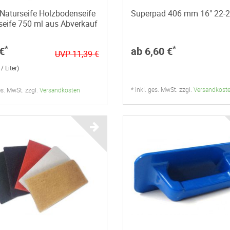
Naturseife Holzbodenseife
Superpad 406 mm 16" 22-
seife 750 ml aus Abverkauf
*
*
€
ab 6,60 €
UVP 11,39 €
/ Liter)
* inkl. ges. MwSt. zzgl.
Versandkost
ges. MwSt. zzgl.
Versandkosten