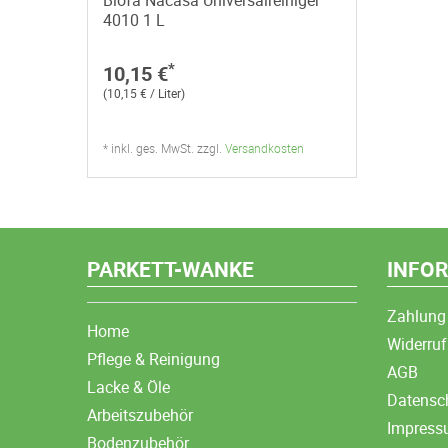
Biofa Nacasa Universalreiniger
4010 1 L
*
10,15 €
(10,15 € / Liter)
* inkl. ges. MwSt. zzgl.
Versandkosten
PARKETT-WANKE
INFO
Zahlung
Home
Widerruf
Pflege & Reinigung
AGB
Lacke & Öle
Datensc
Arbeitszubehör
Impres
Bodenzubehör