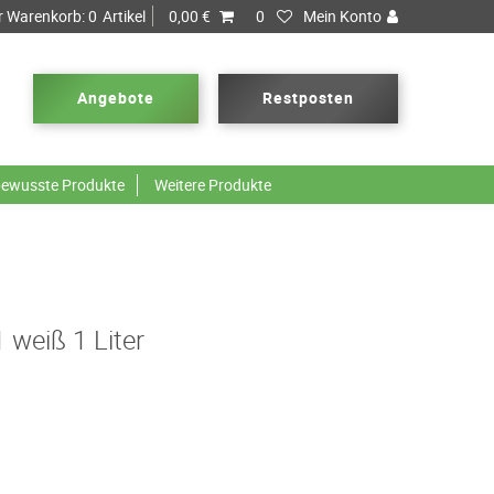
r Warenkorb:
0
Artikel
0,00 €
0
Mein Konto
Angebote
Restposten
ewusste Produkte
Weitere Produkte
 weiß 1 Liter