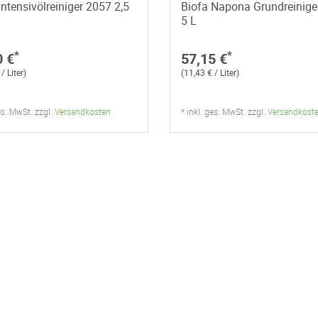
Intensivölreiniger 2057 2,5
Biofa Napona Grundreinige
5 L
*
*
0 €
57,15 €
/ Liter)
(11,43 € / Liter)
ges. MwSt. zzgl.
Versandkosten
* inkl. ges. MwSt. zzgl.
Versandkost