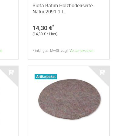
Biofa Batim Holzbodenseife
Natur 2091 1 L
*
14,30 €
(14,30 € / Liter)
en
* inkl. ges. MwSt. zzgl.
Versandkosten
Artikelpaket