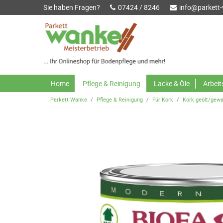
Sie haben Fragen?
07424 / 8246
info@parkett
Home
Pflege & Reinigung
Lacke & Öle
Arbei
Parkett Wanke
Pflege & Reinigung
Für Kork
Kork geölt/gew