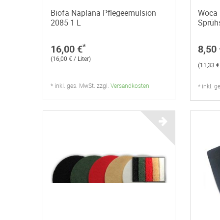
Biofa Naplana Pflegeemulsion
Woca 
2085 1 L
Sprüh
*
16,00 €
8,50 
(16,00 € / Liter)
(11,33 € 
* inkl. ges. MwSt. zzgl.
Versandkosten
* inkl. 