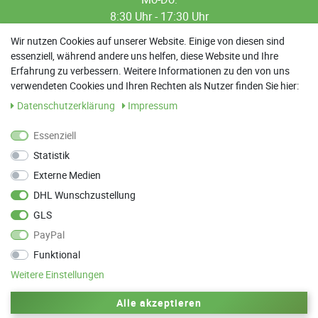
8:30 Uhr - 17:30 Uhr
8:30 Uhr - 12:00 Uhr
Wir nutzen Cookies auf unserer Website. Einige von diesen sind
essenziell, während andere uns helfen, diese Website und Ihre
13:00 Uhr - 17:30 Uhr
Erfahrung zu verbessern. Weitere Informationen zu den von uns
Sa: 9:00 Uhr - 13:00 Uhr
verwendeten Cookies und Ihren Rechten als Nutzer finden Sie hier:
Daten­schutz­erklärung
Impressum
Weitere Termine nach Absprache möglich
Essenziell
Statistik
ANFAHRT
Externe Medien
Parkett Wanke
DHL Wunschzustellung
Max-Planck-Straße 21
GLS
78549 Spaichingen
PayPal
Funktional
Weitere Einstellungen
Zurück zum Anfang
Alle akzeptieren