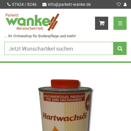
07424 / 8246
info@parkett-wanke.de
☰