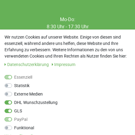
Mo-Do:
8:30 Uhr - 17:30 Uhr
8:30 Uhr - 12:00 Uhr
Wir nutzen Cookies auf unserer Website. Einige von diesen sind
essenziell, während andere uns helfen, diese Website und Ihre
13:00 Uhr - 17:30 Uhr
Erfahrung zu verbessern. Weitere Informationen zu den von uns
Sa: 9:00 Uhr - 13:00 Uhr
verwendeten Cookies und Ihren Rechten als Nutzer finden Sie hier:
Daten­schutz­erklärung
Impressum
Weitere Termine nach Absprache möglich
Essenziell
Statistik
ANFAHRT
Externe Medien
Parkett Wanke
DHL Wunschzustellung
Max-Planck-Straße 21
GLS
78549 Spaichingen
PayPal
Funktional