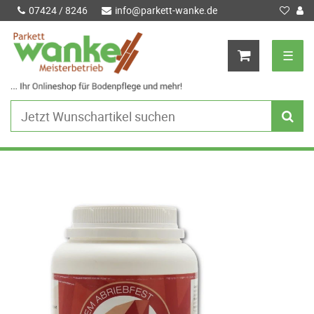
07424 / 8246
info@parkett-wanke.de
☰