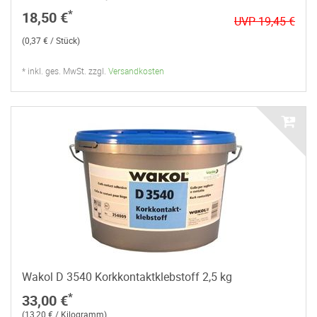
*
18,50 €
UVP 19,45 €
(0,37 € / Stück)
* inkl. ges. MwSt. zzgl.
Versandkosten
Wakol D 3540 Korkkontaktklebstoff 2,5 kg
*
33,00 €
(13,20 € / Kilogramm)