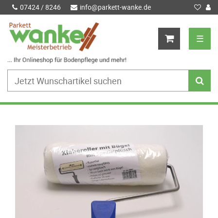
07424 / 8246
info@parkett-wanke.de
☰