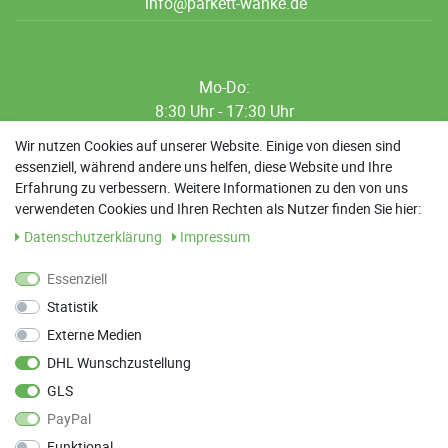
info@parkett-wanke.de
Mo-Do:
8:30 Uhr - 17:30 Uhr
8:30 Uhr - 12:00 Uhr
Wir nutzen Cookies auf unserer Website. Einige von diesen sind
essenziell, während andere uns helfen, diese Website und Ihre
13:00 Uhr - 17:30 Uhr
Erfahrung zu verbessern. Weitere Informationen zu den von uns
Sa: 9:00 Uhr - 13:00 Uhr
verwendeten Cookies und Ihren Rechten als Nutzer finden Sie hier:
Daten­schutz­erklärung
Impressum
Weitere Termine nach Absprache möglich
Essenziell
Statistik
ANFAHRT
Externe Medien
Parkett Wanke
DHL Wunschzustellung
Max-Planck-Straße 21
GLS
78549 Spaichingen
PayPal
Funktional