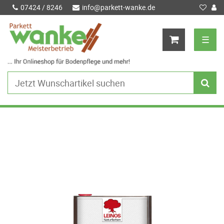
07424 / 8246
info@parkett-wanke.de
☰