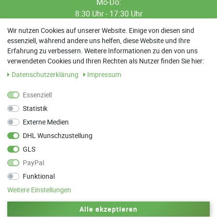
Mo-Do:
8:30 Uhr - 17:30 Uhr
8:30 Uhr - 12:00 Uhr
Wir nutzen Cookies auf unserer Website. Einige von diesen sind
essenziell, während andere uns helfen, diese Website und Ihre
13:00 Uhr - 17:30 Uhr
Erfahrung zu verbessern. Weitere Informationen zu den von uns
Sa: 9:00 Uhr - 13:00 Uhr
verwendeten Cookies und Ihren Rechten als Nutzer finden Sie hier:
Daten­schutz­erklärung
Impressum
Weitere Termine nach Absprache möglich
Essenziell
Statistik
ANFAHRT
Externe Medien
Parkett Wanke
DHL Wunschzustellung
Max-Planck-Straße 21
GLS
78549 Spaichingen
PayPal
Funktional
Weitere Einstellungen
Zurück zum Anfang
Alle akzeptieren