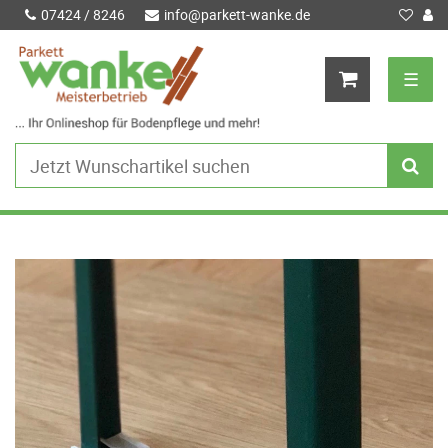
07424 / 8246
info@parkett-wanke.de
☰