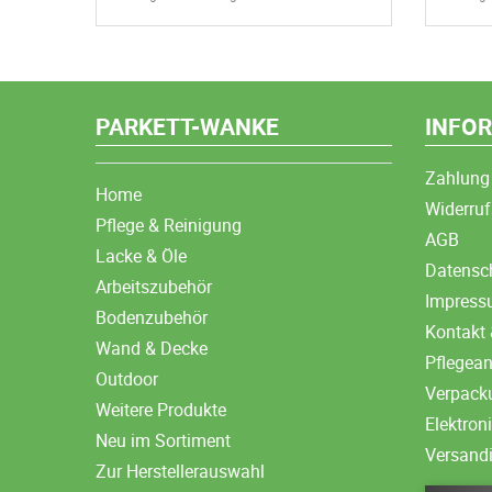
PARKETT-WANKE
INFO
Zahlung
Home
Widerruf
Pflege & Reinigung
AGB
Lacke & Öle
Datensc
Arbeitszubehör
Impres
Bodenzubehör
Kontakt 
Wand & Decke
Pflegea
Outdoor
Verpack
Weitere Produkte
Elektron
Neu im Sortiment
Versand
Zur Herstellerauswahl