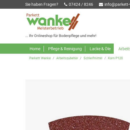
Sie haben Fragen?
07424 / 8246
info@parkett
Home
Pflege & Reinigung
Lacke & Öle
Arbei
Parkett Wanke
Arbeitszubehör
Schleifmittel
Korn P120