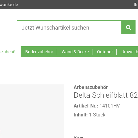
-wanke.de
Ih
tszubehör
Bodenzubehör
Wand & Decke
Outdoor
Umweltb
Arbeitszubehör
Delta Schleifblatt 8
Artikel-Nr.:
14101HV
Inhalt:
1 Stück