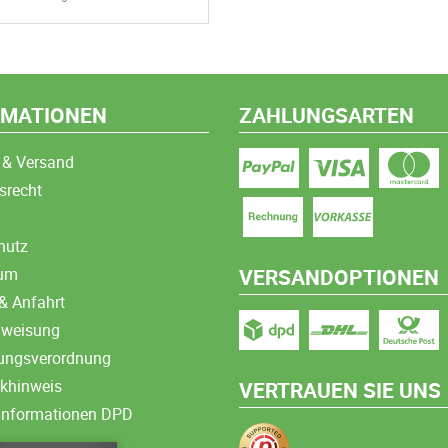
RMATIONEN
ZAHLUNGSARTEN
 & Versand
srecht
hutz
sum
VERSANDOPTIONEN
& Anfahrt
nweisung
ungsverordnung
ikhinweis
VERTRAUEN SIE UNS
informationen DPD