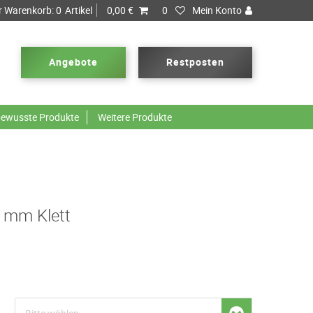
r Warenkorb:
0
Artikel
0,00 €
0
Mein Konto
Angebote
Restposten
ewusste Produkte
Weitere Produkte
2 mm Klett