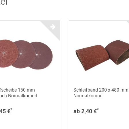
el
ifscheibe 150 mm
Schleifband 200 x 480 mm
loch Normalkorund
Normalkorund
*
*
45 €
ab 2,40 €