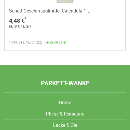
Sonett Geschirrspülmittel Calendula 1 L
*
4,48 €
(4,48 € / Liter)
* inkl. ges. MwSt. zzgl.
Versandkosten
PARKETT-WANKE
Home
Pflege & Reinigung
Lacke & Öle