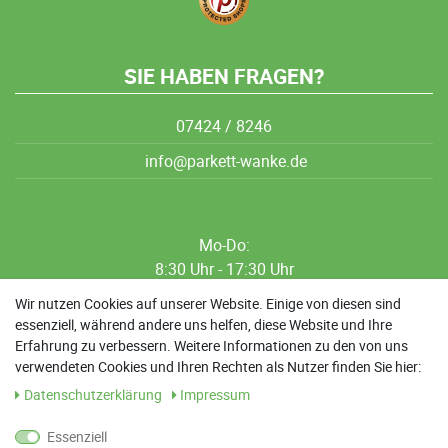
SIE HABEN FRAGEN?
07424 / 8246
info@parkett-wanke.de
Mo-Do:
8:30 Uhr - 17:30 Uhr
8:30 Uhr - 12:00 Uhr
Wir nutzen Cookies auf unserer Website. Einige von diesen sind
essenziell, während andere uns helfen, diese Website und Ihre
13:00 Uhr - 17:30 Uhr
Erfahrung zu verbessern. Weitere Informationen zu den von uns
Sa: 9:00 Uhr - 13:00 Uhr
verwendeten Cookies und Ihren Rechten als Nutzer finden Sie hier:
Daten­schutz­erklärung
Impressum
Weitere Termine nach Absprache möglich
Essenziell