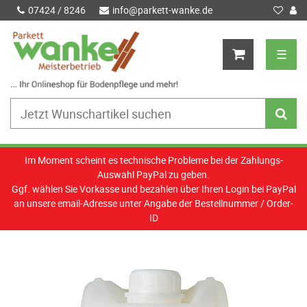
07424 / 8246
info@parkett-wanke.de
☰
Im Moment scheint es technische Probleme bei der Zahlungs-
Auswahl PayPal zu geben.
Ggf. wählen Sie Vorkasse und bezahlen über Ihren Login bei PayPal
an unsere email-Adresse unter Angabe der Bestellnummer / Order-
ID