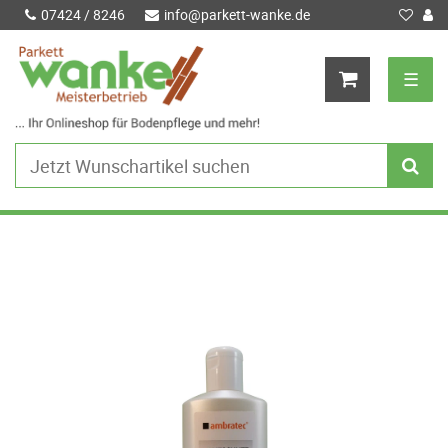
07424 / 8246
info@parkett-wanke.de
☰