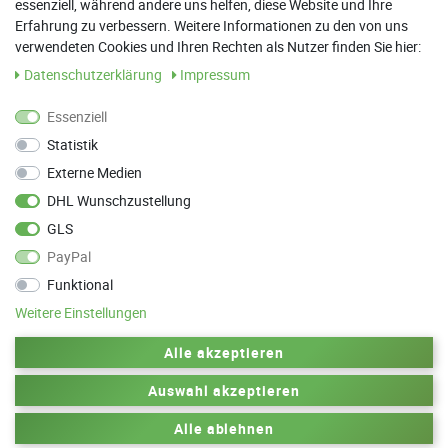
essenziell, während andere uns helfen, diese Website und Ihre
13:00 Uhr - 17:30 Uhr
Erfahrung zu verbessern. Weitere Informationen zu den von uns
Sa: 9:00 Uhr - 13:00 Uhr
verwendeten Cookies und Ihren Rechten als Nutzer finden Sie hier:
Daten­schutz­erklärung
Impressum
Weitere Termine nach Absprache möglich
Essenziell
Statistik
ANFAHRT
Externe Medien
Parkett Wanke
DHL Wunschzustellung
Max-Planck-Straße 21
GLS
78549 Spaichingen
PayPal
Funktional
Weitere Einstellungen
Zurück zum Anfang
Alle akzeptieren
Auswahl akzeptieren
© 2010-2025 by Parkett Wanke
Design by
Alle ablehnen