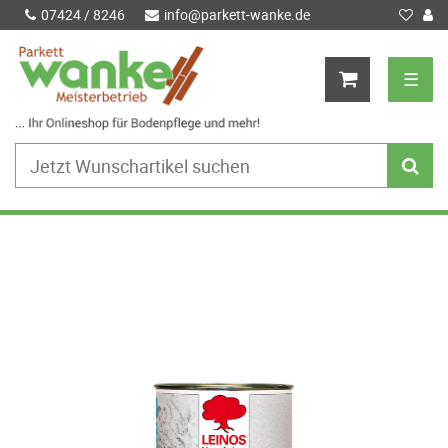
07424 / 8246
info@parkett-wanke.de
☰