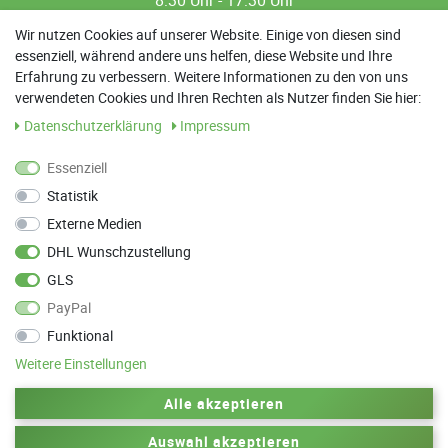
8:30 Uhr - 12:00 Uhr
Wir nutzen Cookies auf unserer Website. Einige von diesen sind
essenziell, während andere uns helfen, diese Website und Ihre
13:00 Uhr - 17:30 Uhr
Erfahrung zu verbessern. Weitere Informationen zu den von uns
Sa: 9:00 Uhr - 13:00 Uhr
verwendeten Cookies und Ihren Rechten als Nutzer finden Sie hier:
Daten­schutz­erklärung
Impressum
Weitere Termine nach Absprache möglich
Essenziell
Statistik
ANFAHRT
Externe Medien
Parkett Wanke
DHL Wunschzustellung
Max-Planck-Straße 21
GLS
78549 Spaichingen
PayPal
Funktional
Weitere Einstellungen
Zurück zum Anfang
Alle akzeptieren
Auswahl akzeptieren