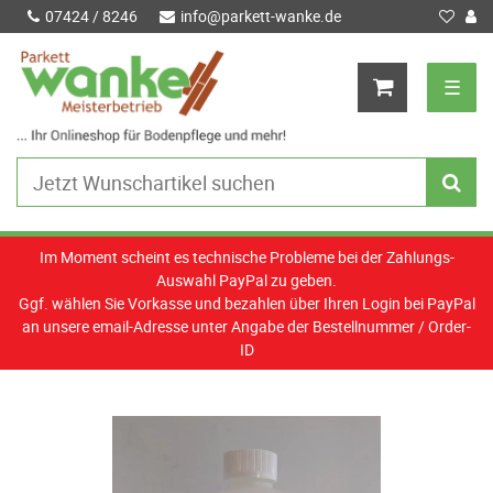
07424 / 8246
info@parkett-wanke.de
☰
Im Moment scheint es technische Probleme bei der Zahlungs-
Auswahl PayPal zu geben.
Ggf. wählen Sie Vorkasse und bezahlen über Ihren Login bei PayPal
an unsere email-Adresse unter Angabe der Bestellnummer / Order-
ID