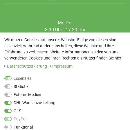
Mo-Do:
8:30 Uhr - 17:30 Uhr
8:30 Uhr - 12:00 Uhr
Wir nutzen Cookies auf unserer Website. Einige von diesen sind
essenziell, während andere uns helfen, diese Website und Ihre
13:00 Uhr - 17:30 Uhr
Erfahrung zu verbessern. Weitere Informationen zu den von uns
Sa: 9:00 Uhr - 13:00 Uhr
verwendeten Cookies und Ihren Rechten als Nutzer finden Sie hier:
Daten­schutz­erklärung
Impressum
Weitere Termine nach Absprache möglich
Essenziell
Statistik
ANFAHRT
Externe Medien
Parkett Wanke
DHL Wunschzustellung
Max-Planck-Straße 21
GLS
78549 Spaichingen
PayPal
Funktional