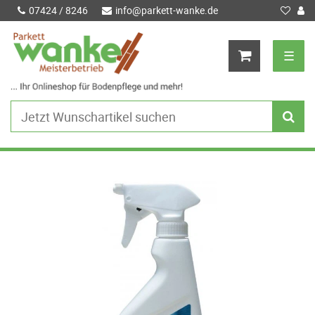
07424 / 8246
info@parkett-wanke.de
☰