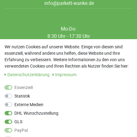
info@parkett-wanke.de
Mo-Do:
8:30 Uhr - 17:30 Uhr
8:30 Uhr - 12:00 Uhr
Wir nutzen Cookies auf unserer Website. Einige von diesen sind
essenziell, während andere uns helfen, diese Website und Ihre
13:00 Uhr - 17:30 Uhr
Erfahrung zu verbessern. Weitere Informationen zu den von uns
Sa: 9:00 Uhr - 13:00 Uhr
verwendeten Cookies und Ihren Rechten als Nutzer finden Sie hier:
Daten­schutz­erklärung
Impressum
Weitere Termine nach Absprache möglich
Essenziell
Statistik
ANFAHRT
Externe Medien
Parkett Wanke
DHL Wunschzustellung
Max-Planck-Straße 21
GLS
78549 Spaichingen
PayPal