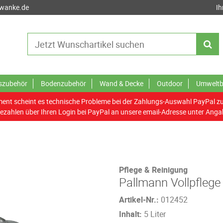
-wanke.de
Ih
tszubehör
Bodenzubehör
Wand & Decke
Outdoor
Umweltb
nt scheint es technische Probleme bei der Zahlungs-Auswahl PayPal z
ezahlen über Ihren Login bei PayPal an unsere email-Adresse unter Anga
Pflege & Reinigung
Pallmann Vollpflege
Artikel-Nr.:
012452
Inhalt:
5 Liter