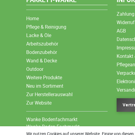
Zahlung
Home
Widerruf
Pflege & Reinigung
AGB
Lacke & Öle
Datensc
Arbeitszubehör
Impres
Bodenzubehör
Kontakt 
Wand & Decke
Pflegea
Outdoor
Verpack
Weitere Produkte
Elektron
Neu im Sortiment
Versand
Zur Herstellerauswahl
Zur Website
Vertr
Wanke Bodenfachmarkt
Wanke Boden-Fachmarkt
Wir nutzen Cookies auf unserer Website. Einige von diesen 