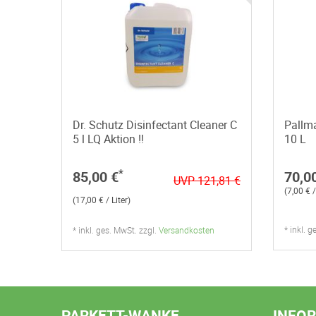
Dr. Schutz Disinfectant Cleaner C
Pallma
5 l LQ Aktion !!
10 L
*
85,00 €
70,0
UVP 121,81 €
(7,00 € /
(17,00 € / Liter)
* inkl. 
* inkl. ges. MwSt. zzgl.
Versandkosten
PARKETT-WANKE
INFO