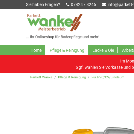
Sie haben Fragen?
07424 / 8246
info@parkett
Home
Pflege & Reinigung
Lacke & Öle
Arbei
Im Mome
Ggf. wählen Sie Vorkasse und b
Parkett Wanke
Pflege & Reinigung
Für PVC/CV/Linoleum