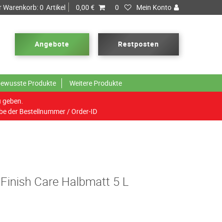
r Warenkorb:
0
Artikel
0,00 €
0
Mein Konto
Angebote
Restposten
ewusste Produkte
Weitere Produkte
u geben.
be der Bestellnummer / Order-ID
 Finish Care Halbmatt 5 L