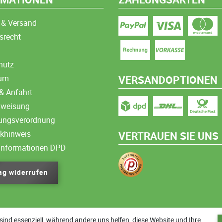
 & Versand
srecht
hutz
sum
VERSANDOPTIONEN
& Anfahrt
nweisung
ungsverordnung
ikhinweis
VERTRAUEN SIE UNS
informationen DPD
ag widerrufen
sind essenziell, während andere uns helfen, diese Website und Ihre