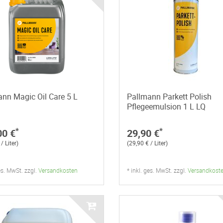
nn Magic Oil Care 5 L
Pallmann Parkett Polish
Pflegeemulsion 1 L LQ
*
*
00 €
29,90 €
/ Liter)
(29,90 € / Liter)
ges. MwSt. zzgl.
Versandkosten
* inkl. ges. MwSt. zzgl.
Versandkost