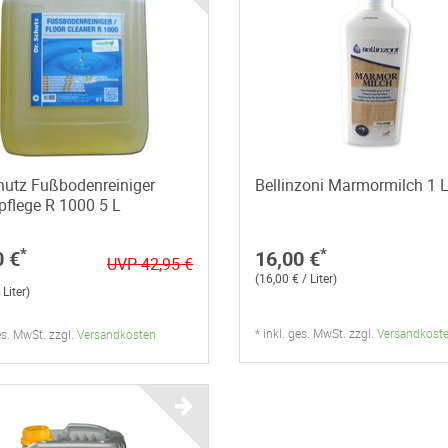
hutz Fußbodenreiniger
Bellinzoni Marmormilch 1 
pflege R 1000 5 L
*
*
0 €
16,00 €
UVP 42,95 €
(16,00 € / Liter)
 Liter)
* inkl. ges. MwSt. zzgl.
Versandkost
ges. MwSt. zzgl.
Versandkosten