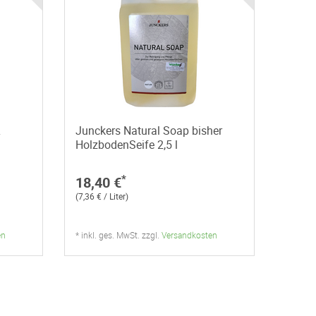
L
Junckers Natural Soap bisher
HolzbodenSeife 2,5 l
*
18,40 €
(7,36 € / Liter)
en
* inkl. ges. MwSt. zzgl.
Versandkosten