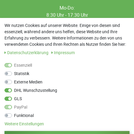
Mo-Do:
8:30 Uhr - 17:30 Uhr
8:30 Uhr - 12:00 Uhr
Wir nutzen Cookies auf unserer Website. Einige von diesen sind
essenziell, während andere uns helfen, diese Website und Ihre
13:00 Uhr - 17:30 Uhr
Erfahrung zu verbessern. Weitere Informationen zu den von uns
Sa: 9:00 Uhr - 13:00 Uhr
verwendeten Cookies und Ihren Rechten als Nutzer finden Sie hier:
Daten­schutz­erklärung
Impressum
Weitere Termine nach Absprache möglich
Essenziell
Statistik
ANFAHRT
Externe Medien
Parkett Wanke
DHL Wunschzustellung
Max-Planck-Straße 21
GLS
78549 Spaichingen
PayPal
Funktional
Weitere Einstellungen
Zurück zum Anfang