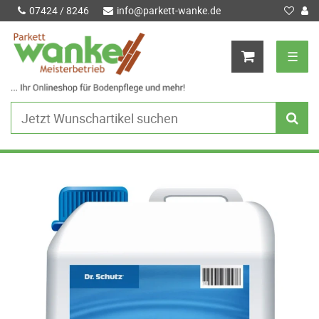
07424 / 8246
info@parkett-wanke.de
☰