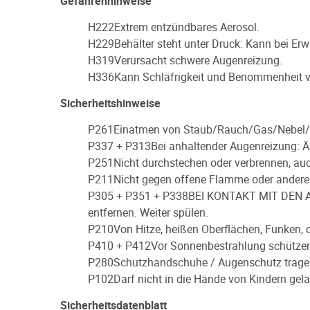
Gefahrenhinweise
H222
Extrem entzündbares Aerosol.
H229
Behälter steht unter Druck: Kann bei Er
H319
Verursacht schwere Augenreizung.
H336
Kann Schläfrigkeit und Benommenheit v
Sicherheitshinweise
P261
Einatmen von Staub/Rauch/Gas/Nebel/
P337 + P313
Bei anhaltender Augenreizung: Är
P251
Nicht durchstechen oder verbrennen, au
P211
Nicht gegen offene Flamme oder andere
P305 + P351 + P338
BEI KONTAKT MIT DEN AUG
entfernen. Weiter spülen.
P210
Von Hitze, heißen Oberflächen, Funken,
P410 + P412
Vor Sonnenbestrahlung schützen
P280
Schutzhandschuhe / Augenschutz trag
P102
Darf nicht in die Hände von Kindern gel
Sicherheitsdatenblatt