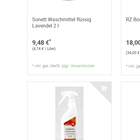
Sonett Waschmittel flüssig
RZ Bo
Lavendel 2 l
*
9,48 €
18,0
(4,74 € / Liter)
(36,00 € 
* inkl. ges. MwSt. zzgl.
Versandkosten
* inkl. 