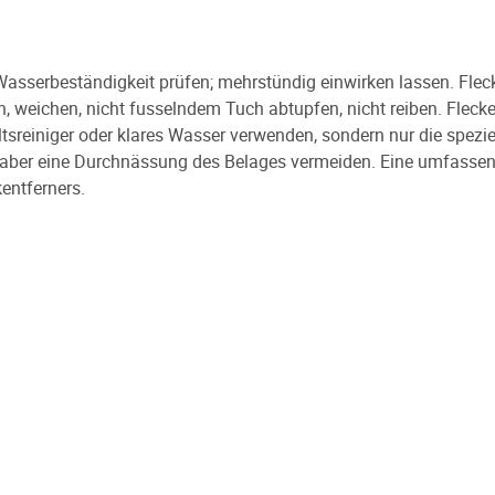
 Wasserbeständigkeit prüfen; mehrstündig einwirken lassen. Fle
n, weichen, nicht fusselndem Tuch abtupfen, nicht reiben. Flec
sreiniger oder klares Wasser verwenden, sondern nur die speziel
 aber eine Durchnässung des Belages vermeiden. Eine umfassend
kentferners.