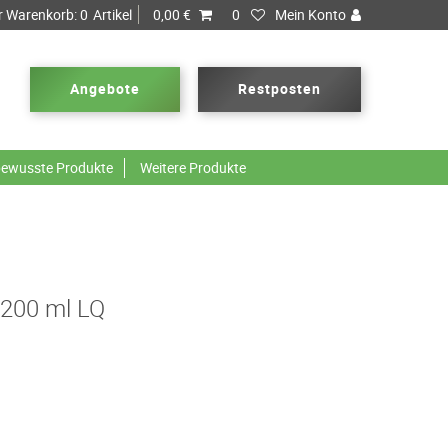
r Warenkorb:
0
Artikel
0,00 €
0
Mein Konto
Angebote
Restposten
ewusste Produkte
Weitere Produkte
200 ml LQ