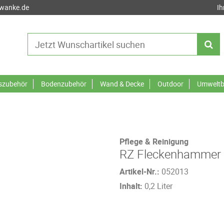
-wanke.de
Ih
tszubehör
Bodenzubehör
Wand & Decke
Outdoor
Umweltb
Pflege & Reinigung
RZ Fleckenhammer 
Artikel-Nr.:
052013
Inhalt:
0,2 Liter