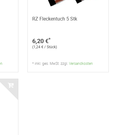
RZ Fleckentuch 5 Stk
*
6,20 €
(1,24 € / Stück)
en
* inkl. ges. MwSt. zzgl.
Versandkosten