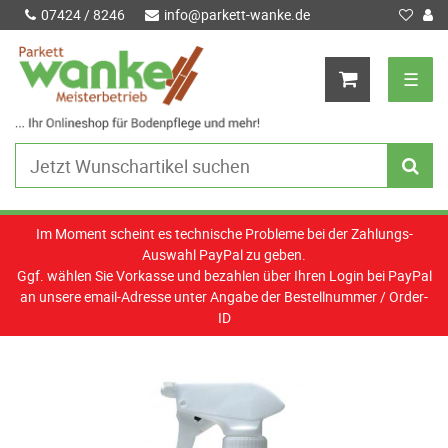
07424 / 8246
info@parkett-wanke.de
☰
Im Moment scheint es technische Probleme bei der Zahlungs-
Auswahl PayPal zu geben.
Ggf. wählen Sie Vorkasse und bezahlen über Ihren Login bei PayPal
an unsere email-Adresse unter Angabe der Bestellnummer / Order-
ID