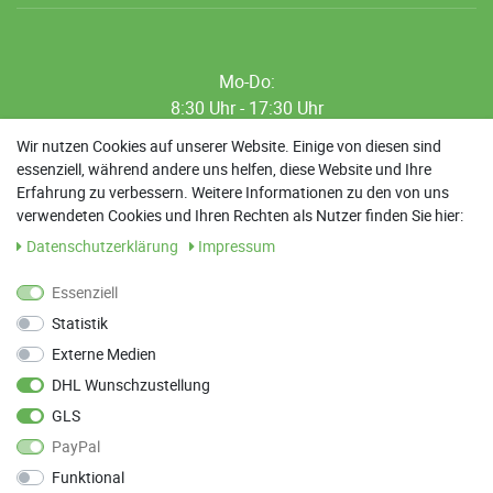
Mo-Do:
8:30 Uhr - 17:30 Uhr
8:30 Uhr - 12:00 Uhr
Wir nutzen Cookies auf unserer Website. Einige von diesen sind
essenziell, während andere uns helfen, diese Website und Ihre
13:00 Uhr - 17:30 Uhr
Erfahrung zu verbessern. Weitere Informationen zu den von uns
Sa: 9:00 Uhr - 13:00 Uhr
verwendeten Cookies und Ihren Rechten als Nutzer finden Sie hier:
Daten­schutz­erklärung
Impressum
Weitere Termine nach Absprache möglich
Essenziell
Statistik
ANFAHRT
Externe Medien
Parkett Wanke
DHL Wunschzustellung
Max-Planck-Straße 21
GLS
78549 Spaichingen
PayPal
Funktional