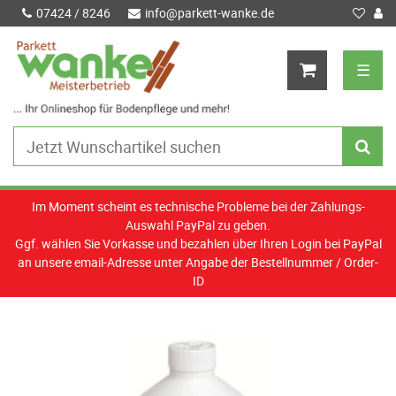
07424 / 8246
info@parkett-wanke.de
☰
Im Moment scheint es technische Probleme bei der Zahlungs-
Auswahl PayPal zu geben.
Ggf. wählen Sie Vorkasse und bezahlen über Ihren Login bei PayPal
an unsere email-Adresse unter Angabe der Bestellnummer / Order-
ID