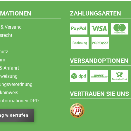
RMATIONEN
ZAHLUNGSARTEN
 & Versand
srecht
hutz
sum
VERSANDOPTIONEN
& Anfahrt
nweisung
ungsverordnung
ikhinweis
VERTRAUEN SIE UNS
informationen DPD
ag widerrufen