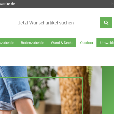
-wanke.de
Ih
tszubehör
Bodenzubehör
Wand & Decke
Outdoor
Umweltb