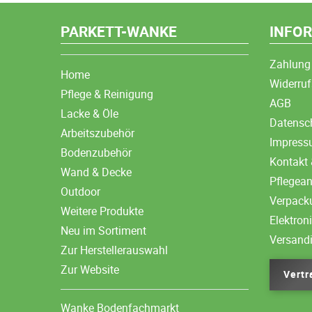
PARKETT-WANKE
INFO
Zahlung
Home
Widerruf
Pflege & Reinigung
AGB
Lacke & Öle
Datensc
Arbeitszubehör
Impres
Bodenzubehör
Kontakt 
Wand & Decke
Pflegea
Outdoor
Verpack
Weitere Produkte
Elektron
Neu im Sortiment
Versand
Zur Herstellerauswahl
Zur Website
Vertr
Wanke Bodenfachmarkt