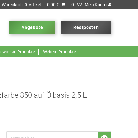
r Warenkorb:
0
Artikel
0,00 €
0
Mein Konto
Angebote
Restposten
ewusste Produkte
Weitere Produkte
farbe 850 auf Ölbasis 2,5 L