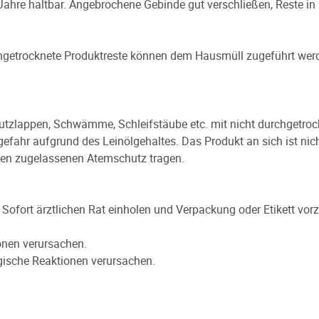
ahre haltbar. Angebrochene Gebinde gut verschließen, Reste in 
Eingetrocknete Produktreste können dem Hausmüll zugeführt wer
Putzlappen, Schwämme, Schleifstäube etc. mit nicht durchgetrockn
ahr aufgrund des Leinölgehaltes. Das Produkt an sich ist nich
inen zugelassenen Atemschutz tragen.
 Sofort ärztlichen Rat einholen und Verpackung oder Etikett vorz
onen verursachen.
gische Reaktionen verursachen.