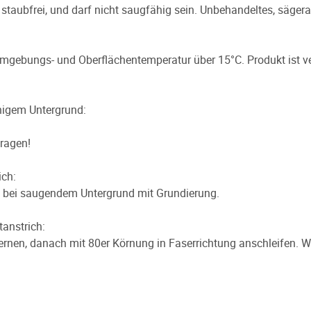
d staubfrei, und darf nicht saugfähig sein. Unbehandeltes, säger
 Umgebungs- und Oberflächentemperatur über 15°C. Produkt ist ve
higem Untergrund:
tragen!
ich:
n, bei saugendem Untergrund mit Grundierung.
tanstrich:
ernen, danach mit 80er Körnung in Faserrichtung anschleifen. W