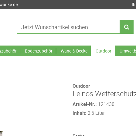
-wanke.de
Ih
tszubehör
Bodenzubehör
Wand & Decke
Outdoor
Umweltb
Outdoor
Leinos Wetterschutz
Artikel-Nr.:
121430
Inhalt:
2,5 Liter