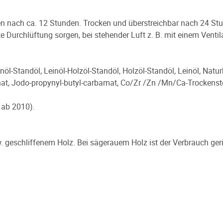
ken nach ca. 12 Stunden. Trocken und überstreichbar nach 24 S
 Durchlüftung sorgen, bei stehender Luft z. B. mit einem Venti
öl-Standöl, Leinöl-Holzöl-Standöl, Holzöl-Standöl, Leinöl, Naturha
t, Jodo-propynyl-butyl-carbamat, Co/Zr /Zn /Mn/Ca-Trockensto
 ab 2010).
. geschliffenem Holz. Bei sägerauem Holz ist der Verbrauch ge