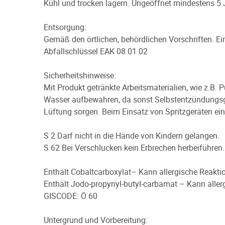
Kühl und trocken lagern. Ungeöffnet mindestens 5 J
Entsorgung:
Gemäß den örtlichen, behördlichen Vorschriften. 
Abfallschlüssel EAK 08 01 02
Sicherheitshinweise:
Mit Produkt getränkte Arbeitsmaterialien, wie z.B. 
Wasser aufbewahren, da sonst Selbstentzündungsgef
Lüftung sorgen. Beim Einsatz von Spritzgeräten e
S 2 Darf nicht in die Hände von Kindern gelangen.
S 62 Bei Verschlucken kein Erbrechen herbeiführen.
Enthält Cobaltcarboxylat– Kann allergische Reakti
Enthält Jodo-propynyl-butyl-carbamat – Kann aller
GISCODE: Ö 60
Untergrund und Vorbereitung: