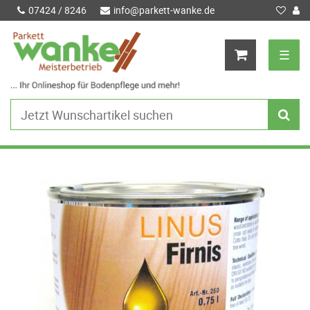
07424 / 8246
info@parkett-wanke.de
☰