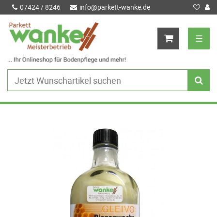
07424 / 8246
info@parkett-wanke.de
☰