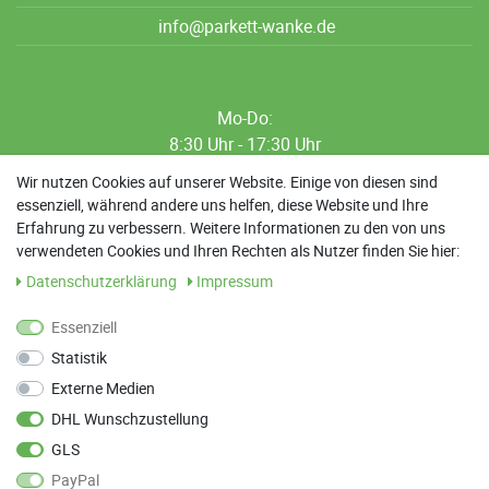
info@parkett-wanke.de
Mo-Do:
8:30 Uhr - 17:30 Uhr
8:30 Uhr - 12:00 Uhr
Wir nutzen Cookies auf unserer Website. Einige von diesen sind
essenziell, während andere uns helfen, diese Website und Ihre
13:00 Uhr - 17:30 Uhr
Erfahrung zu verbessern. Weitere Informationen zu den von uns
Sa: 9:00 Uhr - 13:00 Uhr
verwendeten Cookies und Ihren Rechten als Nutzer finden Sie hier:
Daten­schutz­erklärung
Impressum
Weitere Termine nach Absprache möglich
Essenziell
Statistik
ANFAHRT
Externe Medien
Parkett Wanke
DHL Wunschzustellung
Max-Planck-Straße 21
GLS
78549 Spaichingen
PayPal