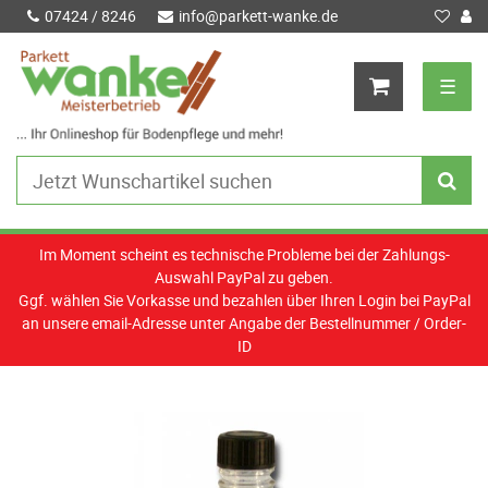
07424 / 8246
info@parkett-wanke.de
☰
Im Moment scheint es technische Probleme bei der Zahlungs-
Auswahl PayPal zu geben.
Ggf. wählen Sie Vorkasse und bezahlen über Ihren Login bei PayPal
an unsere email-Adresse unter Angabe der Bestellnummer / Order-
ID