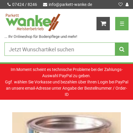
07424 / 8246
info@parkett-wanke.de
☰
Im Moment scheint es technische Probleme bei der Zahlungs-
Auswahl PayPal zu geben.
Ggf. wählen Sie Vorkasse und bezahlen über Ihren Login bei PayPal
an unsere email-Adresse unter Angabe der Bestellnummer / Order-
ID