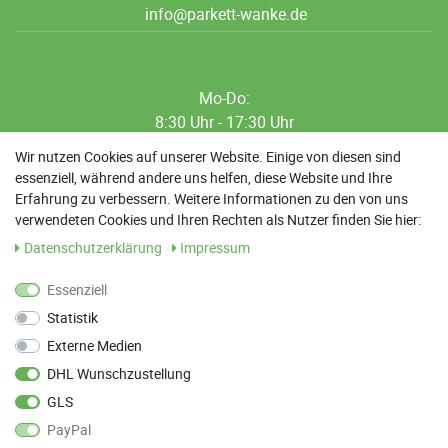
info@parkett-wanke.de
Mo-Do:
8:30 Uhr - 17:30 Uhr
8:30 Uhr - 12:00 Uhr
Wir nutzen Cookies auf unserer Website. Einige von diesen sind
essenziell, während andere uns helfen, diese Website und Ihre
13:00 Uhr - 17:30 Uhr
Erfahrung zu verbessern. Weitere Informationen zu den von uns
Sa: 9:00 Uhr - 13:00 Uhr
verwendeten Cookies und Ihren Rechten als Nutzer finden Sie hier:
Daten­schutz­erklärung
Impressum
Weitere Termine nach Absprache möglich
Essenziell
Statistik
ANFAHRT
Externe Medien
Parkett Wanke
DHL Wunschzustellung
Max-Planck-Straße 21
GLS
78549 Spaichingen
PayPal