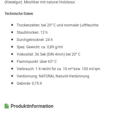
(Kieselgur). Mischbar mit natural Holzlasur.
Technische Daten
Trockenzeiten
:
bei 20° C und normaler Luftfeuchte
Staubtrocken: 12 h
Durchgetrocknet: 24 h
Spez. Gewicht: ca. 0,89 g/ml
Viskosität: 36 Sek (DIN 4mm) bei 20° C
Flammpunkt: über 65° C
Verbrauch: 1 lt reicht für ca. 10 m² bzw. 100 ml/qm
Verdünnung: NATURAL Naturöl-Verdünnung
Gebinde: 0,75 lt
Produktinformation