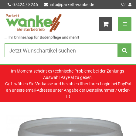
07424 / 8246
info@parkett-wanke.de
☰
Im Moment scheint es technische Probleme bei der Zahlungs-
Auswahl PayPal zu geben.
Ggf. wählen Sie Vorkasse und bezahlen über Ihren Login bei PayPal
an unsere email-Adresse unter Angabe der Bestellnummer / Order-
ID