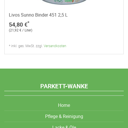
Livos Sunno Binder 451 2,5 L
*
54,80 €
(21,92 € / Liter)
* inkl. ges. MwSt. zzgl.
Versandkosten
PARKETT-WANKE
Home
Pflege & Reinigung
Lacke & Öle