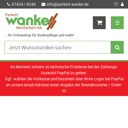
07424 / 8246
info@parkett-wanke.de
☰
Im Moment scheint es technische Probleme bei der Zahlungs-
Auswahl PayPal zu geben.
Ggf. wählen Sie Vorkasse und bezahlen über Ihren Login bei PayPal
an unsere email-Adresse unter Angabe der Bestellnummer / Order-
ID