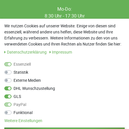
Mo-Do:
8:30 Uhr - 17:30 Uhr
8:30 Uhr - 12:00 Uhr
Wir nutzen Cookies auf unserer Website. Einige von diesen sind
essenziell, während andere uns helfen, diese Website und Ihre
13:00 Uhr - 17:30 Uhr
Erfahrung zu verbessern. Weitere Informationen zu den von uns
Sa: 9:00 Uhr - 13:00 Uhr
verwendeten Cookies und Ihren Rechten als Nutzer finden Sie hier:
Daten­schutz­erklärung
Impressum
Weitere Termine nach Absprache möglich
Essenziell
Statistik
ANFAHRT
Externe Medien
Parkett Wanke
DHL Wunschzustellung
Max-Planck-Straße 21
GLS
78549 Spaichingen
PayPal
Funktional
Weitere Einstellungen
Zurück zum Anfang