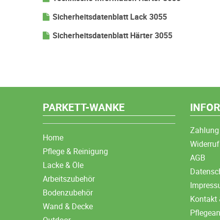
Sicherheitsdatenblatt Lack 3055
Sicherheitsdatenblatt Härter 3055
PARKETT-WANKE
INFO
Zahlung
Home
Widerruf
Pflege & Reinigung
AGB
Lacke & Öle
Datensc
Arbeitszubehör
Impres
Bodenzubehör
Kontakt 
Wand & Decke
Pflegea