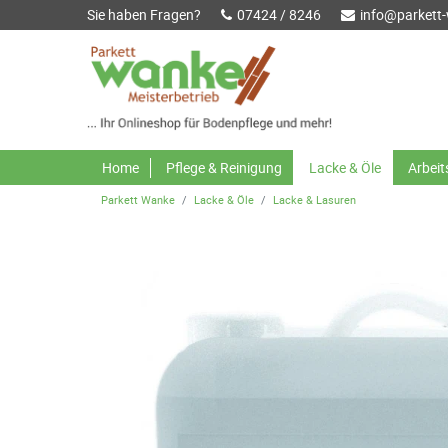
Sie haben Fragen?
07424 / 8246
info@parkett
Home
Pflege & Reinigung
Lacke & Öle
Arbei
Parkett Wanke
Lacke & Öle
Lacke & Lasuren