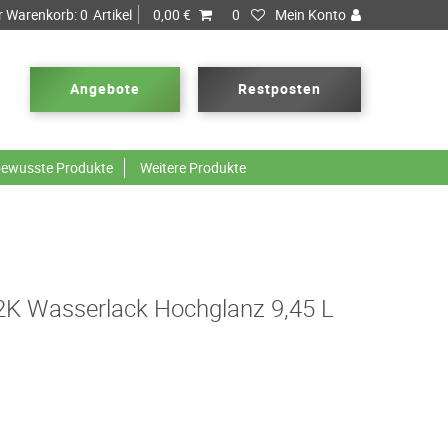
r Warenkorb:
0
Artikel
0,00 €
0
Mein Konto
Angebote
Restposten
ewusste Produkte
Weitere Produkte
 2K Wasserlack Hochglanz 9,45 L