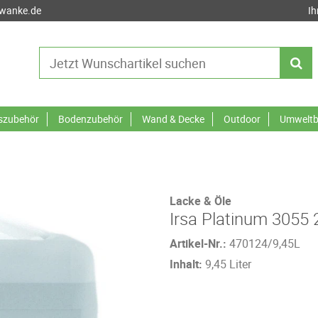
-wanke.de
Ih
tszubehör
Bodenzubehör
Wand & Decke
Outdoor
Umweltb
Lacke & Öle
Irsa Platinum 3055
Artikel-Nr.:
470124/9,45L
Inhalt:
9,45 Liter